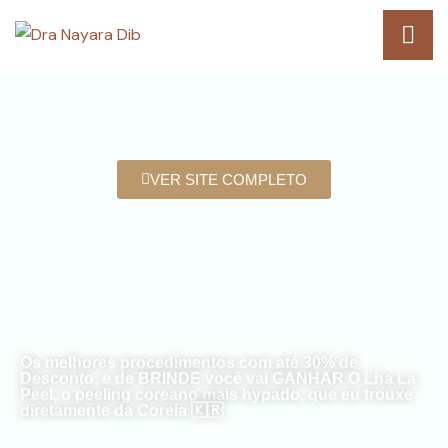
VER SITE COMPLETO
Dra Nayara Dib
CAMPANHA DE FINAL DE
ANO SUBLIME
Os melhores procedimentos com até 30% de
Desconto, e de BRINDE você vai GANHAR O Lha La
Peel, o peeling coreano mais hypado, que eu trouxe
diretamente da Coreia 🇰🇷